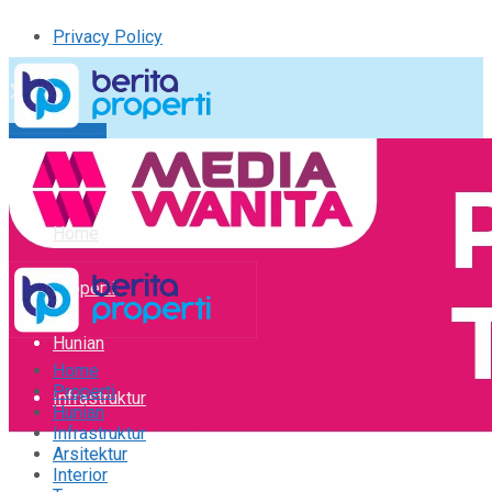
Privacy Policy
Kirim Tulisan
Tulisan Saya
Logout
Home
Properti
Hunian
Home
Properti
Infrastruktur
Hunian
Infrastruktur
Arsitektur
Arsitektur
Interior