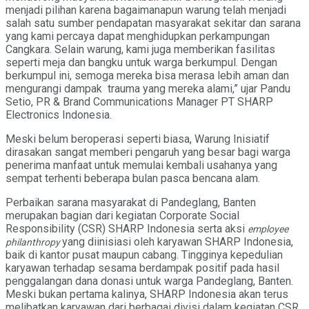
menjadi pilihan karena bagaimanapun warung telah menjadi
salah satu sumber pendapatan masyarakat sekitar dan sarana
yang kami percaya dapat menghidupkan perkampungan
Cangkara. Selain warung, kami juga memberikan fasilitas
seperti meja dan bangku untuk warga berkumpul. Dengan
berkumpul ini, semoga mereka bisa merasa lebih aman dan
mengurangi dampak trauma yang mereka alami,” ujar Pandu
Setio, PR & Brand Communications Manager PT SHARP
Electronics Indonesia.
Meski belum beroperasi seperti biasa, Warung Inisiatif
dirasakan sangat memberi pengaruh yang besar bagi warga
penerima manfaat untuk memulai kembali usahanya yang
sempat terhenti beberapa bulan pasca bencana alam.
Perbaikan sarana masyarakat di Pandeglang, Banten
merupakan bagian dari kegiatan Corporate Social
Responsibility (CSR) SHARP Indonesia serta aksi
employee
yang diinisiasi oleh karyawan SHARP Indonesia,
philanthropy
baik di kantor pusat maupun cabang. Tingginya kepedulian
karyawan terhadap sesama berdampak positif pada hasil
penggalangan dana donasi untuk warga Pandeglang, Banten.
Meski bukan pertama kalinya, SHARP Indonesia akan terus
melibatkan karyawan dari berbagai divisi dalam kegiatan CSR