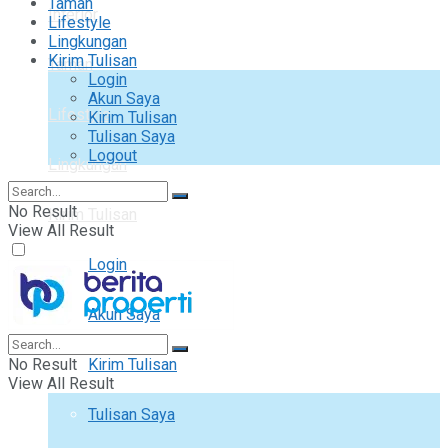
Taman
Interior
Lifestyle
Lingkungan
Kirim Tulisan
Taman
Login
Akun Saya
Lifestyle
Kirim Tulisan
Tulisan Saya
Logout
Lingkungan
No Result
Kirim Tulisan
View All Result
Login
Akun Saya
No Result
Kirim Tulisan
View All Result
Tulisan Saya