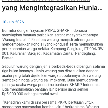
yang Mengintegrasikan Hunian,
Komersial, dan Ruang Terbuka
10 July 2026
Hijau
Bermitra dengan Yayasan PKPU, SHARP Indonesia
menyiapkan bantuan perbaikan sarana masyarakat berupa
‘Warung Inisiatif’. Fasilitas warung menjadi pilihan guna
mengembalikkan kondisi yang kondusif serta menumbuhkan
perekonomian warga sekitar Kampung Cangkara, RT 004/RW
001, Kelurahan Sukajadi, Kecamatan Carita, Pandeglang,
Banten.
Sepuluh warung dengan jenis berbeda-beda dibangun selama
tiga bulan lamanya. Jenis warung pun disesuaikan dengan
usaha yang telah dijalankan warga sebelumnya, dari warung
sembako hingga warung saji makanan. Guna memudahkan
jalannya usaha warga penerima bantuan, SHARP Indonesia
juga menghibahkan bantuan lain berupa uang senilai
Rp5.000.000 sebagai modal awal.
“Kehadiran kami di sini bersama PKPU bertujuan untuk
mendorong masyarakat kembali aktif berkegiatan. Warung