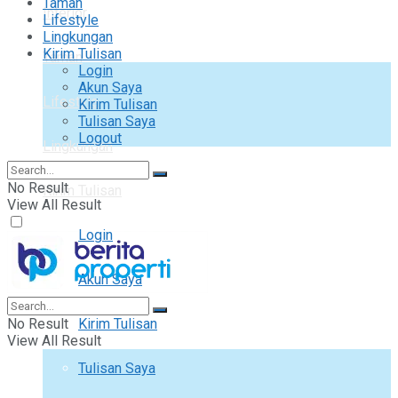
Taman
Interior
Lifestyle
Lingkungan
Kirim Tulisan
Taman
Login
Akun Saya
Lifestyle
Kirim Tulisan
Tulisan Saya
Logout
Lingkungan
No Result
Kirim Tulisan
View All Result
Login
Akun Saya
No Result
Kirim Tulisan
View All Result
Tulisan Saya