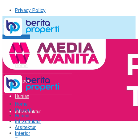
Privacy Policy
Kirim Tulisan
Tulisan Saya
Logout
Home
Properti
Hunian
Home
Properti
Infrastruktur
Hunian
Infrastruktur
Arsitektur
Arsitektur
Interior