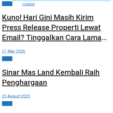
Berita
Logout
Kuno! Hari Gini Masih Kirim
Press Release Properti Lewat
Email? Tinggalkan Cara Lama
dan Publikasikan Sendiri Secara
21 May 2026
Gratis di Berita-Properti.com
Berita
Sinar Mas Land Kembali Raih
Penghargaan
25 August 2025
Berita