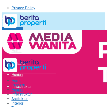
Privacy Policy
Kirim Tulisan
Tulisan Saya
Logout
Home
Properti
Hunian
Home
Properti
Infrastruktur
Hunian
Infrastruktur
Arsitektur
Arsitektur
Interior