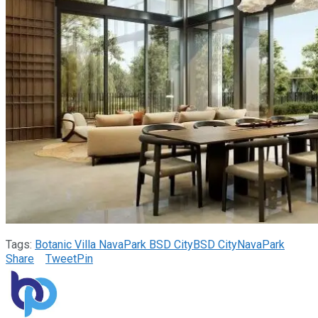
Tags:
Botanic Villa NavaPark BSD City
BSD City
NavaPark
Share
Tweet
Pin