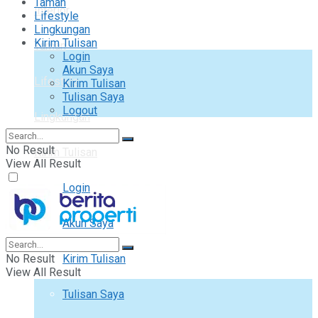
Taman
Interior
Lifestyle
Lingkungan
Kirim Tulisan
Taman
Login
Akun Saya
Lifestyle
Kirim Tulisan
Tulisan Saya
Logout
Lingkungan
No Result
Kirim Tulisan
View All Result
Login
Akun Saya
No Result
Kirim Tulisan
View All Result
Tulisan Saya