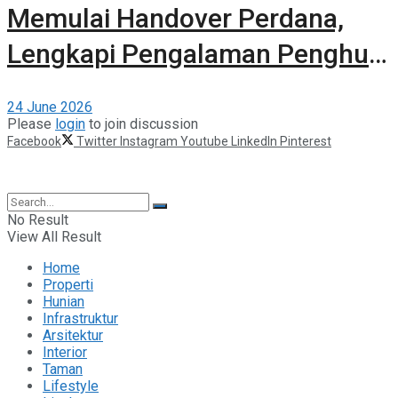
Memulai Handover Perdana,
Lengkapi Pengalaman Penghuni
dengan Kehadiran The 61
24 June 2026
Clubhouse
Please
login
to join discussion
Facebook
Twitter
Instagram
Youtube
LinkedIn
Pinterest
©2025 Berita Properti
No Result
View All Result
Home
Properti
Hunian
Infrastruktur
Arsitektur
Interior
Taman
Lifestyle