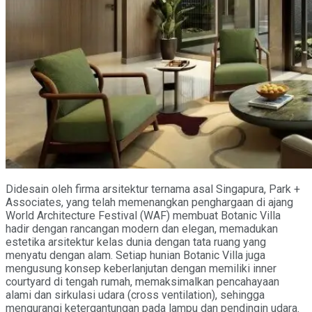
Didesain oleh firma arsitektur ternama asal Singapura, Park +
Associates, yang telah memenangkan penghargaan di ajang
World Architecture Festival (WAF) membuat Botanic Villa
hadir dengan rancangan modern dan elegan, memadukan
estetika arsitektur kelas dunia dengan tata ruang yang
menyatu dengan alam. Setiap hunian Botanic Villa juga
mengusung konsep keberlanjutan dengan memiliki inner
courtyard di tengah rumah, memaksimalkan pencahayaan
alami dan sirkulasi udara (cross ventilation), sehingga
mengurangi ketergantungan pada lampu dan pendingin udara.