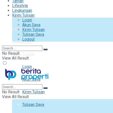
Taman
Interior
Lifestyle
Lingkungan
Kirim Tulisan
Taman
Login
Akun Saya
Lifestyle
Kirim Tulisan
Tulisan Saya
Logout
Lingkungan
No Result
Kirim Tulisan
View All Result
Login
Akun Saya
No Result
Kirim Tulisan
View All Result
Tulisan Saya