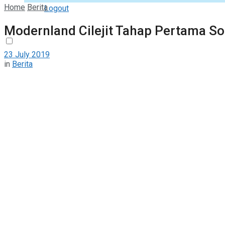
Home
Berita
Logout
Modernland Cilejit Tahap Pertama So
23 July 2019
in
Berita