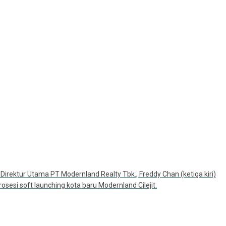
irektur Utama PT Modernland Realty Tbk., Freddy Chan (ketiga kiri)
sesi soft launching kota baru Modernland Cilejit.