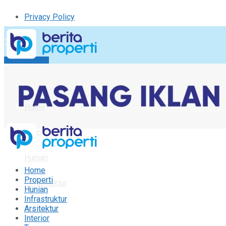
Privacy Policy
Kirim Tulisan
Tulisan Saya
Logout
Home
Properti
Hunian
Home
Properti
Infrastruktur
Hunian
Infrastruktur
Arsitektur
Arsitektur
Interior