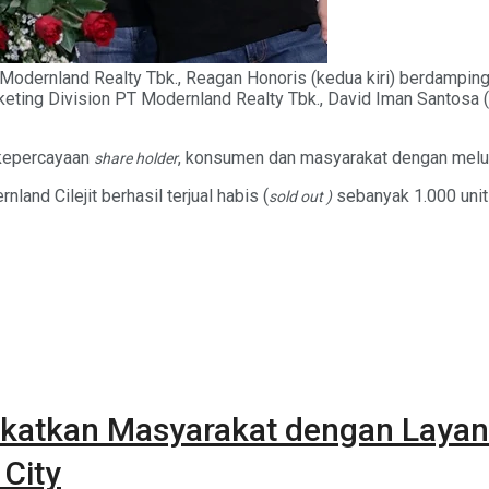
Modernland Realty Tbk., Reagan Honoris (kedua kiri) berdampin
rketing Division PT Modernland Realty Tbk., David Iman Santosa (
kepercayaan
, konsumen dan masyarakat dengan melun
share holder
land Cilejit berhasil terjual habis (
sebanyak 1.000 unit 
sold out
)
katkan Masyarakat dengan Layan
 City