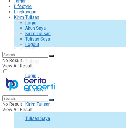
Taman
Interior
Lifestyle
Lingkungan
Kirim Tulisan
Taman
Login
Akun Saya
Lifestyle
Kirim Tulisan
Tulisan Saya
Logout
Lingkungan
No Result
Kirim Tulisan
View All Result
Login
Akun Saya
No Result
Kirim Tulisan
View All Result
Tulisan Saya