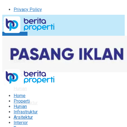
Privacy Policy
Kirim Tulisan
Tulisan Saya
Logout
Home
Properti
Hunian
Home
Properti
Infrastruktur
Hunian
Infrastruktur
Arsitektur
Arsitektur
Interior