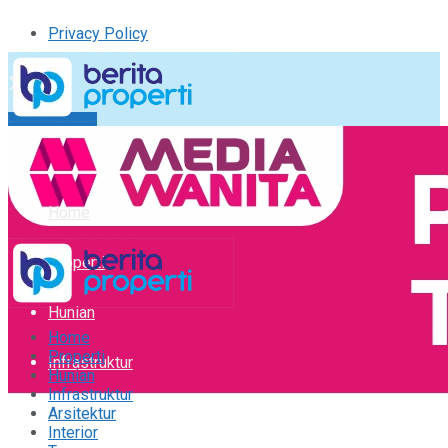
Privacy Policy
Kirim Tulisan
Tulisan Saya
Logout
Home
Properti
Hunian
Home
Properti
Infrastruktur
Hunian
Infrastruktur
Arsitektur
Arsitektur
Interior