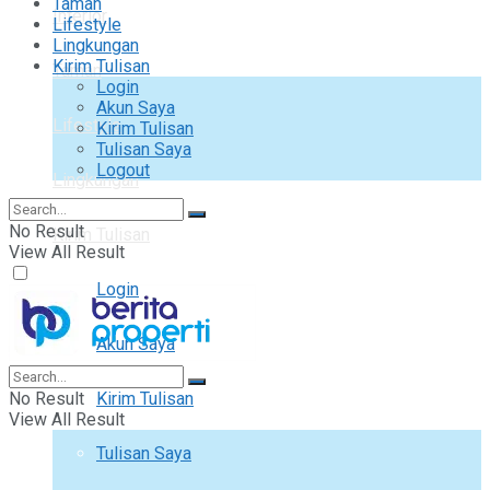
Taman
Interior
Lifestyle
Lingkungan
Kirim Tulisan
Taman
Login
Akun Saya
Lifestyle
Kirim Tulisan
Tulisan Saya
Logout
Lingkungan
No Result
Kirim Tulisan
View All Result
Login
Akun Saya
No Result
Kirim Tulisan
View All Result
Tulisan Saya