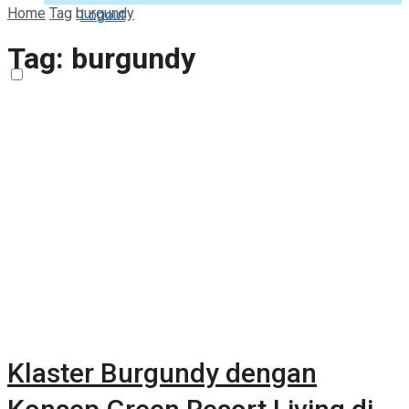
Home
Tag
burgundy
Logout
Tag:
burgundy
Klaster Burgundy dengan