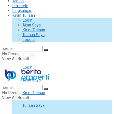
Taman
Interior
Lifestyle
Lingkungan
Kirim Tulisan
Taman
Login
Akun Saya
Lifestyle
Kirim Tulisan
Tulisan Saya
Logout
Lingkungan
No Result
Kirim Tulisan
View All Result
Login
Akun Saya
No Result
Kirim Tulisan
View All Result
Tulisan Saya