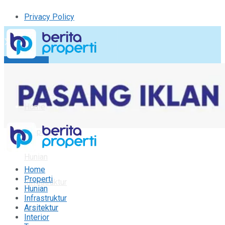
Privacy Policy
Kirim Tulisan
Tulisan Saya
Logout
Home
Properti
Hunian
Home
Properti
Infrastruktur
Hunian
Infrastruktur
Arsitektur
Arsitektur
Interior