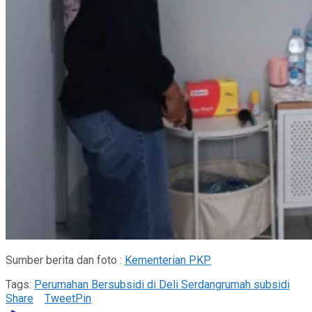
Sumber berita dan foto :
Kementerian PKP
Tags:
Perumahan Bersubsidi di Deli Serdang
rumah subsidi
Share
Tweet
Pin