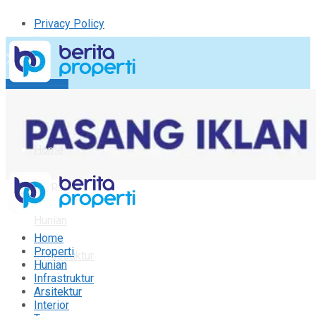
Privacy Policy
Kirim Tulisan
Tulisan Saya
Logout
Home
Properti
Hunian
Home
Properti
Infrastruktur
Hunian
Infrastruktur
Arsitektur
Arsitektur
Interior