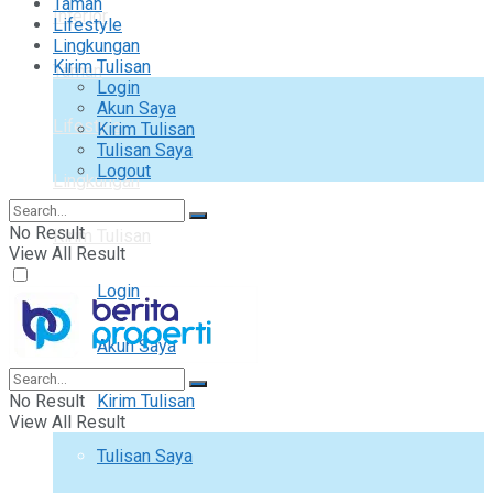
Taman
Interior
Lifestyle
Lingkungan
Kirim Tulisan
Taman
Login
Akun Saya
Lifestyle
Kirim Tulisan
Tulisan Saya
Logout
Lingkungan
No Result
Kirim Tulisan
View All Result
Login
Akun Saya
No Result
Kirim Tulisan
View All Result
Tulisan Saya