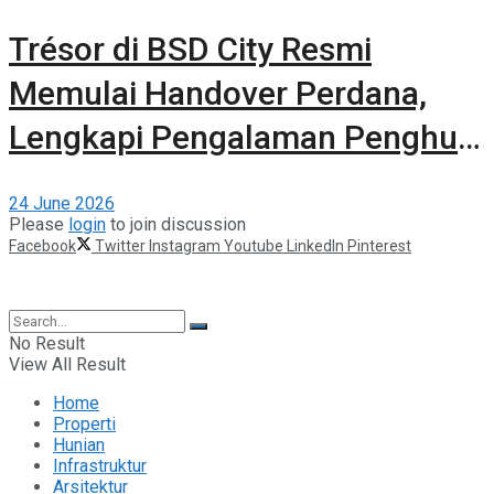
Trésor di BSD City Resmi
Memulai Handover Perdana,
Lengkapi Pengalaman Penghuni
dengan Kehadiran The 61
24 June 2026
Clubhouse
Please
login
to join discussion
Facebook
Twitter
Instagram
Youtube
LinkedIn
Pinterest
©2025 Berita Properti
No Result
View All Result
Home
Properti
Hunian
Infrastruktur
Arsitektur