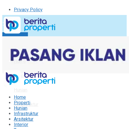
Privacy Policy
Kirim Tulisan
Tulisan Saya
Logout
Home
Properti
Hunian
Home
Properti
Infrastruktur
Hunian
Infrastruktur
Arsitektur
Arsitektur
Interior