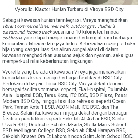
Vyorelle, Klaster Hunian Terbaru di Vireya BSD City
Sebagai kawasan hunian terintegrasi, Vireya menghadirkan
,
,
,
vibrant commercial lane
river walk
outdoor gym
children’s
,
sepanjang 10 kilometer, hingga
playground
jogging track
yang dapat menjadi ruang berkumpul bagi berbagai
clubhouse
komunitas olahraga dan gaya hidup. Keberadaan ruang terbuka
hijau yang sangat luas dan aliran sungai alami di dalam
kawasan menghadirkan suasana sejuk dan nyaman, sekaligus
memperkuat nilai keberlanjutan lingkungan.
Vyorelle yang berada di kawasan Vireya juga menawarkan
kemudahan akses menuju berbagai fasilitas di BSD City.
Berlokasi di bagian Timur BSD City, Vireya dekat dengan
berbagai fasilitas ternama, seperti, Eka Hospital, Columbia
Asia Hospital BSD, Teras Kota, ITC BSD, BSD Plaza, Pasar
Modern BSD City, hingga fasilitas rekreasi seperti Ocean
Park, Taman Kota 1 BSD, AEON Mall, ICE BSD, dan The
Breeze. Selain itu, kawasan ini juga dekat dengan berbagai
fasilitas pendidikan seperti Sekolah Al-Azhar BSD, Santa
Ursula BSD, Deutsche Schule Jakarta, Stella Maris School
BSD, Wellington College BSD, Sekolah Cikal Harapan BSD,
Sekolah Kristen Ora Et Labora hingga Saint John School BSD.