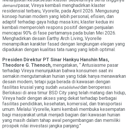
pasar, Vireya kembali menghadirkan klaster
demand
residensial terbaru, Vyorelle, pada April 2026. Mengusung
konsep hunian modern yang lebih personal, efisien, dan
adaptif terhadap gaya hidup masa kini, klaster kedua ini
kembali memperoleh respons positif dengan penjualan
mencapai 90% di fase pertamanya pada bulan Mei 2026.
Menghadirkan desain Earthy Arch Living, Vyorelle
menampilkan karakter fasad dengan lengkungan elegan yang
dipadukan dengan kualitas tata ruang yang lebih optimal.
Presiden Direktur PT Sinar Hankyu Hanshin Mas,
Theodore G. Thenoch,
mengatakan, “ Antusiasme pasar
terhadap Vireya menunjukkan bahwa konsumen saat ini
semakin mengutamakan hunian yang tidak hanya menawarkan
desain modern, tetapi juga berada di kawasan dengan
fasilitas krusial yang sudah
dan beroperasi.
established
Berlokasi di area timur BSD City yang telah matang dan hidup,
Vireya hadir dengan akses yang dekat terhadap berbagai
fasilitas pendidikan, kesehatan, komersial, dan transportasi
umum. Melalui Vyorelle, kami kembali membuka kesempatan
bagi masyarakat untuk menjadi bagian dari kawasan hunian
yang masih dalam tahap awal pengembangan dan memiliki
prospek nilai investasi jangka panjang.”