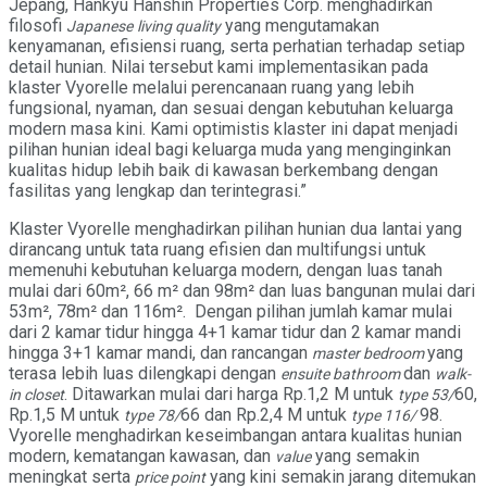
Jepang, Hankyu Hanshin Properties Corp. menghadirkan
filosofi
yang mengutamakan
Japanese
living quality
kenyamanan, efisiensi ruang, serta perhatian terhadap setiap
detail hunian. Nilai tersebut kami implementasikan pada
klaster Vyorelle melalui perencanaan ruang yang lebih
fungsional, nyaman, dan sesuai dengan kebutuhan keluarga
modern masa kini. Kami optimistis klaster ini dapat menjadi
pilihan hunian ideal bagi keluarga muda yang menginginkan
kualitas hidup lebih baik di kawasan berkembang dengan
fasilitas yang lengkap dan terintegrasi.”
Klaster Vyorelle menghadirkan pilihan hunian dua lantai yang
dirancang untuk tata ruang efisien dan multifungsi untuk
memenuhi kebutuhan keluarga modern, dengan luas tanah
mulai dari 60m², 66 m² dan 98m² dan luas bangunan mulai dari
53m², 78m² dan 116m². Dengan pilihan jumlah kamar mulai
dari 2 kamar tidur hingga 4+1 kamar tidur dan 2 kamar mandi
hingga 3+1 kamar mandi, dan rancangan
yang
master bedroom
terasa lebih luas dilengkapi dengan
dan
ensuite bathroom
walk-
. Ditawarkan mulai dari harga Rp.1,2 M untuk
60,
in closet
type 53/
Rp.1,5 M untuk
66 dan Rp.2,4 M untuk
98.
type 78/
type 116/
Vyorelle menghadirkan keseimbangan antara kualitas hunian
modern, kematangan kawasan, dan
yang semakin
value
meningkat serta
yang kini semakin jarang ditemukan
price point