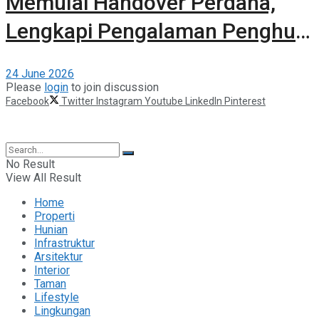
Memulai Handover Perdana,
Lengkapi Pengalaman Penghuni
dengan Kehadiran The 61
24 June 2026
Clubhouse
Please
login
to join discussion
Facebook
Twitter
Instagram
Youtube
LinkedIn
Pinterest
©2025 Berita Properti
No Result
View All Result
Home
Properti
Hunian
Infrastruktur
Arsitektur
Interior
Taman
Lifestyle
Lingkungan