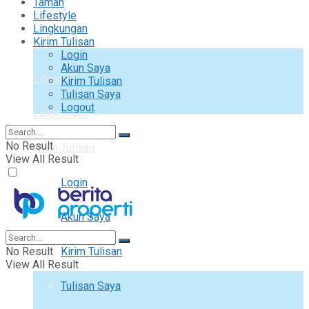
Taman
Interior
Lifestyle
Lingkungan
Kirim Tulisan
Taman
Login
Akun Saya
Lifestyle
Kirim Tulisan
Tulisan Saya
Logout
Lingkungan
No Result
Kirim Tulisan
View All Result
Login
Akun Saya
No Result
Kirim Tulisan
View All Result
Tulisan Saya