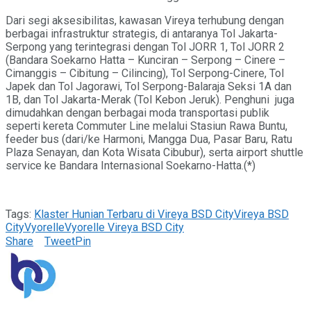
Dari segi aksesibilitas, kawasan Vireya terhubung dengan
berbagai infrastruktur strategis, di antaranya Tol Jakarta-
Serpong yang terintegrasi dengan Tol JORR 1, Tol JORR 2
(Bandara Soekarno Hatta – Kunciran – Serpong – Cinere –
Cimanggis – Cibitung – Cilincing), Tol Serpong-Cinere, Tol
Japek dan Tol Jagorawi, Tol Serpong-Balaraja Seksi 1A dan
1B, dan Tol Jakarta-Merak (Tol Kebon Jeruk). Penghuni juga
dimudahkan dengan berbagai moda transportasi publik
seperti kereta Commuter Line melalui Stasiun Rawa Buntu,
feeder bus (dari/ke Harmoni, Mangga Dua, Pasar Baru, Ratu
Plaza Senayan, dan Kota Wisata Cibubur), serta airport shuttle
service ke Bandara Internasional Soekarno-Hatta.(*)
Tags:
Klaster Hunian Terbaru di Vireya BSD City
Vireya BSD
City
Vyorelle
Vyorelle Vireya BSD City
Share
Tweet
Pin