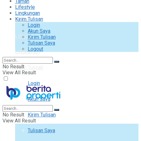
Taman
Interior
Lifestyle
Lingkungan
Kirim Tulisan
Taman
Login
Akun Saya
Lifestyle
Kirim Tulisan
Tulisan Saya
Logout
Lingkungan
No Result
Kirim Tulisan
View All Result
Login
Akun Saya
No Result
Kirim Tulisan
View All Result
Tulisan Saya