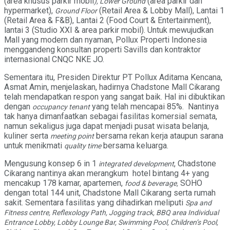
(area khusus parkir mobil
(area parkir dan
), Lower Ground
hypermarket),
(Retail Area & Lobby Mall), Lantai 1
Ground Floor
(Retail Area & F&B), Lantai 2 (Food Court & Entertainment),
lantai 3 (Studio XXI & area parkir mobil). Untuk mewujudkan
Mall yang modern dan nyaman, Pollux Properti Indonesia
menggandeng konsultan properti Savills dan kontraktor
internasional CNQC NKE JO.
Sementara itu, Presiden Direktur PT Pollux Aditama Kencana,
Asmat Amin, menjelaskan, hadirnya Chadstone Mall Cikarang
telah mendapatkan respon yang sangat baik. Hal ini dibuktikan
dengan
yang telah mencapai 85%. Nantinya
occupancy tenant
tak hanya dimanfaatkan sebagai fasilitas komersial semata,
namun sekaligus juga dapat menjadi pusat wisata belanja,
kuliner serta
bersama rekan kerja ataupun sarana
meeting point
untuk menikmati
bersama keluarga.
quality time
Mengusung konsep 6 in 1
, Chadstone
integrated development
Cikarang nantinya akan merangkum hotel bintang 4+ yang
mencakup 178 kamar, apartemen,
SOHO
food & beverage,
dengan total 144 unit, Chadstone Mall Cikarang serta rumah
sakit. Sementara fasilitas yang dihadirkan meliputi
Spa and
Fitness centre, Reflexology Path, Jogging track, BBQ area Individual
Entrance Lobby, Lobby Lounge Bar, Swimming Pool, Children’s Pool,