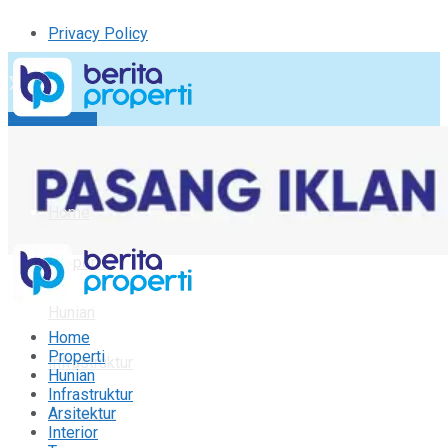
Privacy Policy
Kirim Tulisan
Tulisan Saya
Logout
Home
Properti
Hunian
Home
Properti
Infrastruktur
Hunian
Infrastruktur
Arsitektur
Arsitektur
Interior