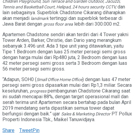
Children Playground, Sun Terrace and Garden Outdoor, Jacuzzi,
dan
Tennis and Basketball Court, Helipad, 24 hours security CCTV,
lain sebagainya. Superblok Chadstone Cikarang diharapkan
akan menjadi
tertinggi dan superblok terbesar di
landmark
Jawa Barat dengan
lebih dari 300.000 m2.
gross floor area
Apartemen Chadstone sendiri akan terdiri dari 4 Tower yakni
Tower Arden, Barker, Christie, dan Dario yang merangkum
sebanyak 3.496 unit. Ada 3 tipe unit yang ditawarkan, yaitu
Tipe 1 Bedroom dengan luas 25 meter persegi semi gross
dengan harga mulai dari Rp480 juta, 2 Bedroom dengan luas
42 meter persegi semi gross serta 3 Bedroom dengan luas
56 meter persegi semi gross.
“Adapun, SOH0 (
) dengan luas 47 meter
Small Office Home Office
persegi semi gross dipasarkan mulai dari Rp1,3 miliar. Secara
keseluruhan,
pembangunan Chadstone Cikarang saat
progress
ini sudah mencapai 88%, dengan target operasional mall dan
serah terima unit Apartemen secara bertahap pada bulan April
2019 mendatang serta dipastikan semua tower dapat
berfungsi dengan baik.” ujar
PT Pollux
Sales & Marketing Director
Properti Indonesia Tbk., Maikel Tanuwidjaya.
Share
Tweet
Pin