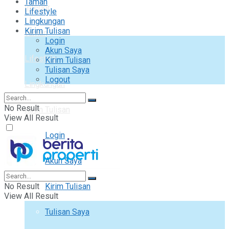
Taman
Interior
Lifestyle
Lingkungan
Kirim Tulisan
Taman
Login
Akun Saya
Lifestyle
Kirim Tulisan
Tulisan Saya
Logout
Lingkungan
No Result
Kirim Tulisan
View All Result
Login
Akun Saya
No Result
Kirim Tulisan
View All Result
Tulisan Saya