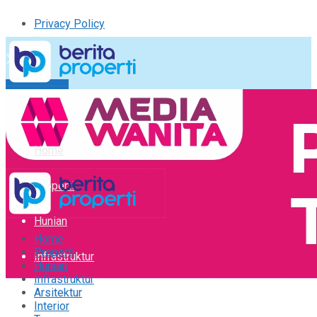
Privacy Policy
Kirim Tulisan
Tulisan Saya
Logout
Home
Properti
Hunian
Home
Properti
Infrastruktur
Hunian
Infrastruktur
Arsitektur
Arsitektur
Interior