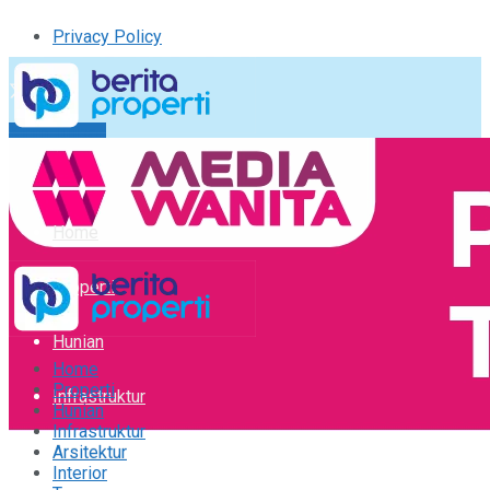
Privacy Policy
Kirim Tulisan
Tulisan Saya
Logout
Home
Properti
Hunian
Home
Properti
Infrastruktur
Hunian
Infrastruktur
Arsitektur
Arsitektur
Interior