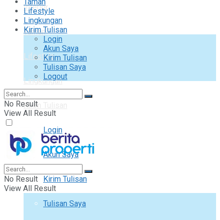
Taman
Interior
Lifestyle
Lingkungan
Kirim Tulisan
Taman
Login
Akun Saya
Lifestyle
Kirim Tulisan
Tulisan Saya
Logout
Lingkungan
No Result
Kirim Tulisan
View All Result
Login
Akun Saya
No Result
Kirim Tulisan
View All Result
Tulisan Saya