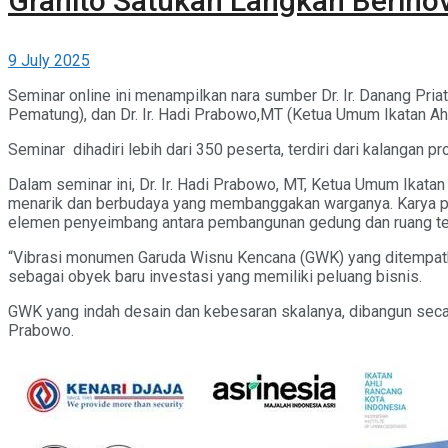
Granito Satukan Langkah Berinov
9 July 2025
Seminar online ini menampilkan nara sumber Dr. Ir. Danang Pria
Pematung), dan Dr. Ir. Hadi Prabowo,MT (Ketua Umum Ikatan Ah
Seminar dihadiri lebih dari 350 peserta, terdiri dari kalangan
Dalam seminar ini, Dr. Ir. Hadi Prabowo, MT, Ketua Umum Ikat
menarik dan berbudaya yang membanggakan warganya. Karya pat
elemen penyeimbang antara pembangunan gedung dan ruang ter
“Vibrasi monumen Garuda Wisnu Kencana (GWK) yang ditempatkan 
sebagai obyek baru investasi yang memiliki peluang bisnis.
GWK yang indah desain dan kebesaran skalanya, dibangun sec
Prabowo.