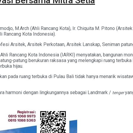
asi Bersama Mitra Setia
tmodjo, M.Arch (Ahli Rancang Kota), Ir. Chiquita M. Pitono (Arsit
li Rancang Kota Indonesia).
 profesi Arsitek, Arsitek Perkotaan, Arsitek Lanskap, Seniman p
an Ahli Rancang Kota Indonesia (IARKI) menyatakan, bangunan m
ung-patung berukuran raksasa yang melengkapi ruang terbuka k
buka hijau.
pada ruang terbuka di Pulau Bali tidak hanya menarik wisatawan
ara harmoni dengan lingkungannya sebagai Landmark /
yan
tenger