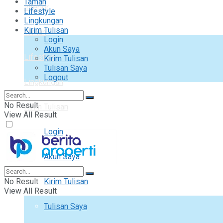
Taman
Interior
Lifestyle
Lingkungan
Kirim Tulisan
Taman
Login
Akun Saya
Lifestyle
Kirim Tulisan
Tulisan Saya
Logout
Lingkungan
No Result
Kirim Tulisan
View All Result
Login
Akun Saya
No Result
Kirim Tulisan
View All Result
Tulisan Saya