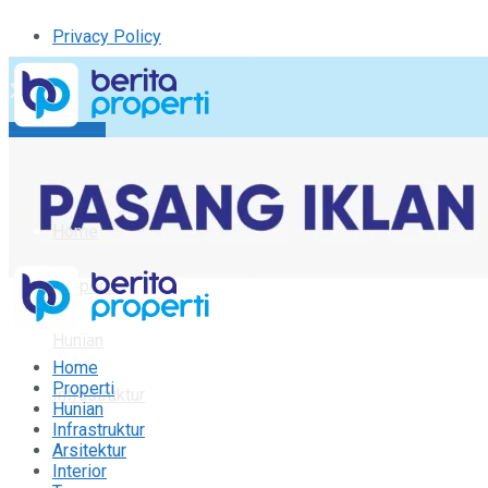
Privacy Policy
Kirim Tulisan
Tulisan Saya
Logout
Home
Properti
Hunian
Home
Properti
Infrastruktur
Hunian
Infrastruktur
Arsitektur
Arsitektur
Interior