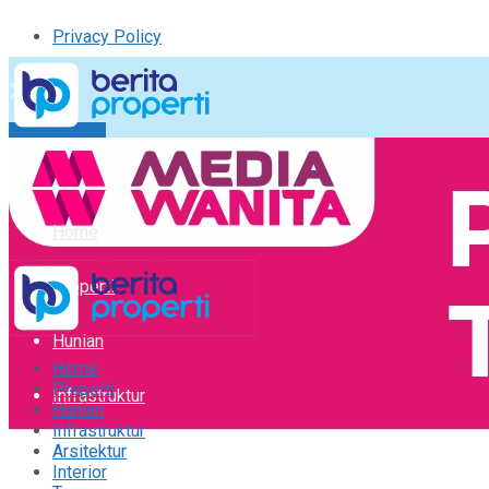
Privacy Policy
Kirim Tulisan
Tulisan Saya
Logout
Home
Properti
Hunian
Home
Properti
Infrastruktur
Hunian
Infrastruktur
Arsitektur
Arsitektur
Interior