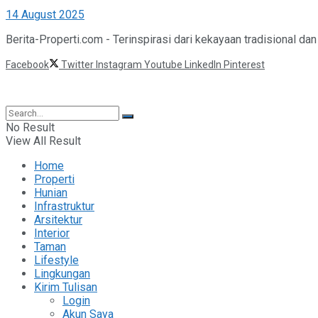
14 August 2025
Berita-Properti.com - Terinspirasi dari kekayaan tradisional da
Facebook
Twitter
Instagram
Youtube
LinkedIn
Pinterest
©2025 Berita Properti
No Result
View All Result
Home
Properti
Hunian
Infrastruktur
Arsitektur
Interior
Taman
Lifestyle
Lingkungan
Kirim Tulisan
Login
Akun Saya