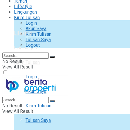
Taman
Interior
Lifestyle
Lingkungan
Kirim Tulisan
Taman
Login
Akun Saya
Lifestyle
Kirim Tulisan
Tulisan Saya
Logout
Lingkungan
No Result
Kirim Tulisan
View All Result
Login
Akun Saya
No Result
Kirim Tulisan
View All Result
Tulisan Saya