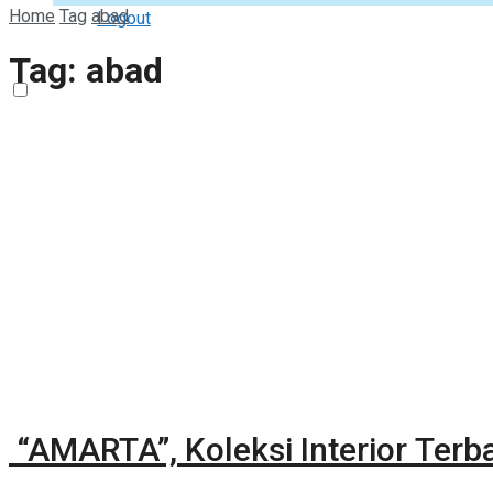
Home
Tag
abad
Logout
Tag:
abad
“AMARTA”, Koleksi Interior Terb