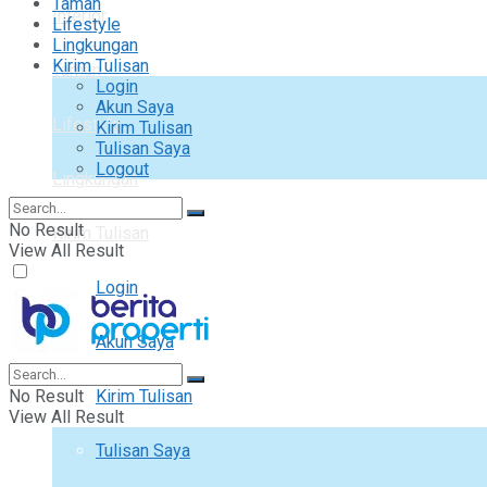
Taman
Interior
Lifestyle
Lingkungan
Kirim Tulisan
Taman
Login
Akun Saya
Lifestyle
Kirim Tulisan
Tulisan Saya
Logout
Lingkungan
No Result
Kirim Tulisan
View All Result
Login
Akun Saya
No Result
Kirim Tulisan
View All Result
Tulisan Saya