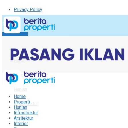
Privacy Policy
Kirim Tulisan
Tulisan Saya
Logout
Home
Properti
Hunian
Home
Properti
Infrastruktur
Hunian
Infrastruktur
Arsitektur
Arsitektur
Interior