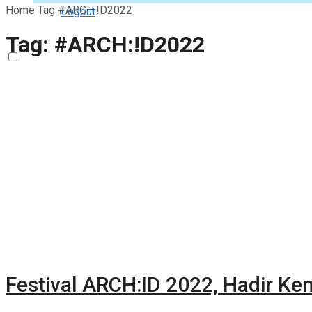
Home
Tag
#ARCH:!D2022
Logout
Tag:
#ARCH:!D2022
Festival ARCH:ID 2022, Hadir Ke