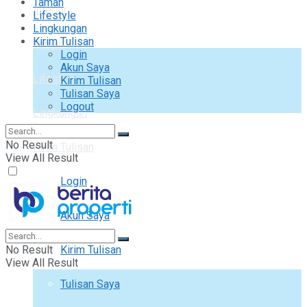
Taman
Interior
Lifestyle
Lingkungan
Kirim Tulisan
Taman
Login
Akun Saya
Lifestyle
Kirim Tulisan
Tulisan Saya
Logout
Lingkungan
No Result
Kirim Tulisan
View All Result
Login
Akun Saya
No Result
Kirim Tulisan
View All Result
Tulisan Saya