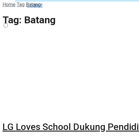
Home
Tag
Batang
Logout
Tag:
Batang
LG Loves School Dukung Pendid