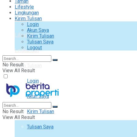
Taman
Interior
Lifestyle
Lingkungan
Kirim Tulisan
Taman
Login
Akun Saya
Lifestyle
Kirim Tulisan
Tulisan Saya
Logout
Lingkungan
No Result
Kirim Tulisan
View All Result
Login
Akun Saya
No Result
Kirim Tulisan
View All Result
Tulisan Saya