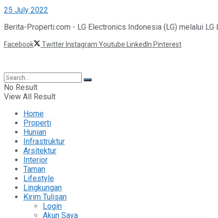
25 July 2022
Berita-Properti.com - LG Electronics Indonesia (LG) melalui L
Facebook
Twitter
Instagram
Youtube
LinkedIn
Pinterest
©2025 Berita Properti
No Result
View All Result
Home
Properti
Hunian
Infrastruktur
Arsitektur
Interior
Taman
Lifestyle
Lingkungan
Kirim Tulisan
Login
Akun Saya