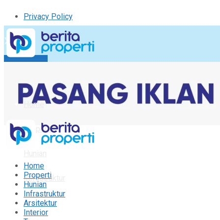
Privacy Policy
Kirim Tulisan
Tulisan Saya
Logout
Home
Properti
Hunian
Home
Properti
Infrastruktur
Hunian
Infrastruktur
Arsitektur
Arsitektur
Interior