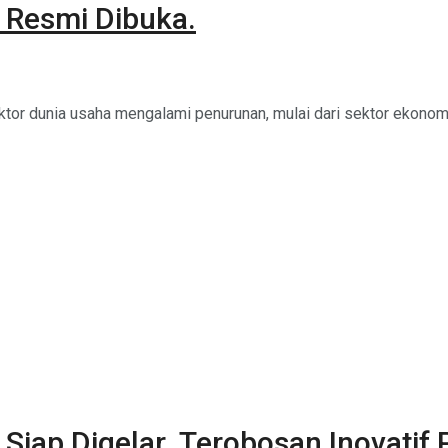
” Resmi Dibuka.
r dunia usaha mengalami penurunan, mulai dari sektor ekonomi i
” Siap Digelar. Terobosan Inovatif