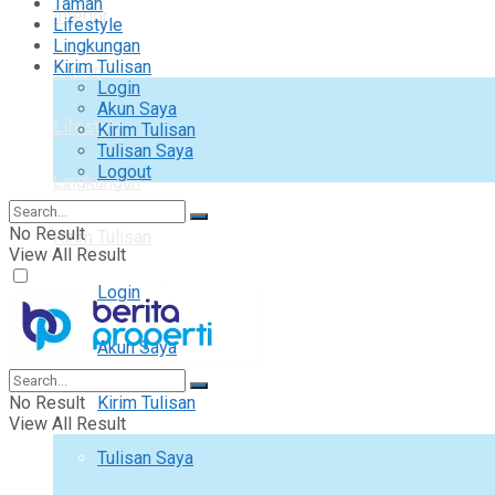
Taman
Interior
Lifestyle
Lingkungan
Kirim Tulisan
Taman
Login
Akun Saya
Lifestyle
Kirim Tulisan
Tulisan Saya
Logout
Lingkungan
No Result
Kirim Tulisan
View All Result
Login
Akun Saya
No Result
Kirim Tulisan
View All Result
Tulisan Saya