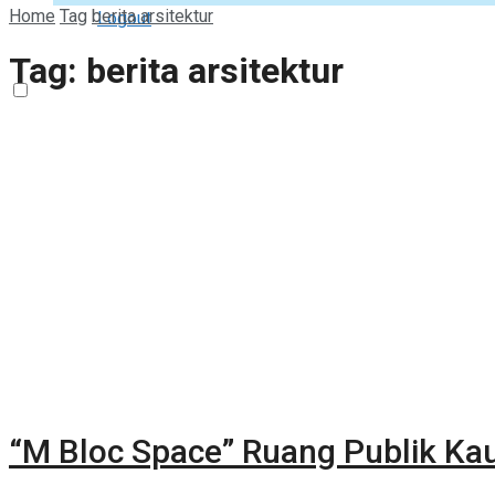
Home
Tag
berita arsitektur
Logout
Tag:
berita arsitektur
“M Bloc Space” Ruang Publik K