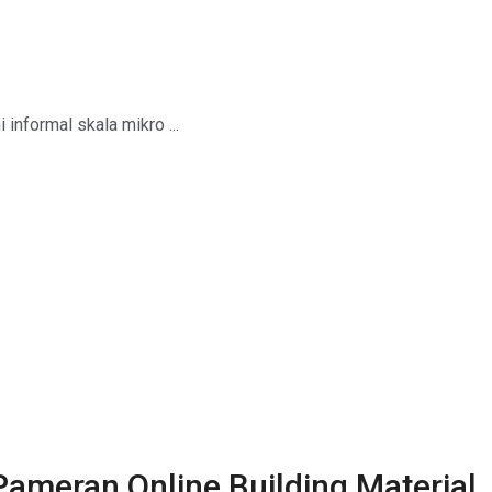
nformal skala mikro ...
 Pameran Online Building Material