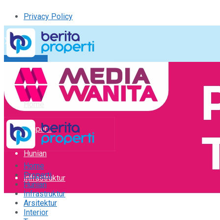
Privacy Policy
Kirim Tulisan
Tulisan Saya
Logout
Home
Properti
Hunian
Home
Properti
Infrastruktur
Hunian
Infrastruktur
Arsitektur
Arsitektur
Interior