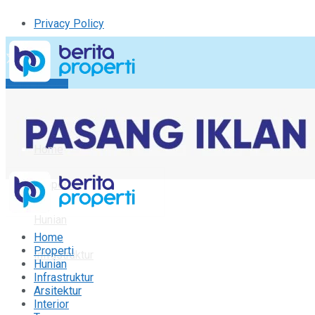
Privacy Policy
Kirim Tulisan
Tulisan Saya
Logout
Home
Properti
Hunian
Home
Properti
Infrastruktur
Hunian
Infrastruktur
Arsitektur
Arsitektur
Interior