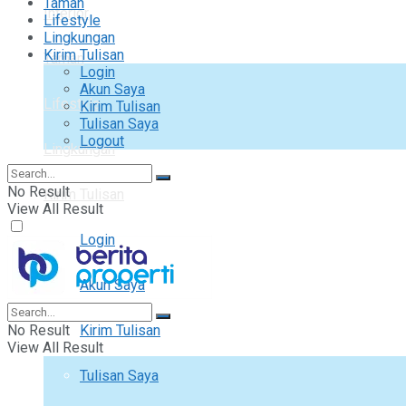
Taman
Interior
Lifestyle
Lingkungan
Kirim Tulisan
Taman
Login
Akun Saya
Lifestyle
Kirim Tulisan
Tulisan Saya
Logout
Lingkungan
No Result
Kirim Tulisan
View All Result
Login
Akun Saya
No Result
Kirim Tulisan
View All Result
Tulisan Saya