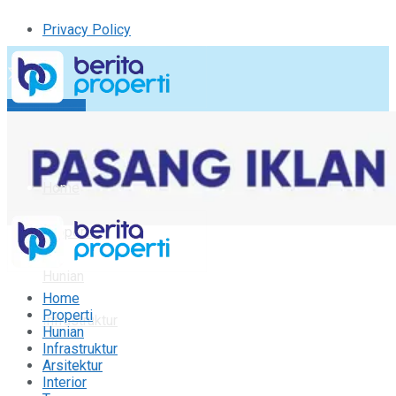
Privacy Policy
Kirim Tulisan
Tulisan Saya
Logout
Home
Properti
Hunian
Home
Properti
Infrastruktur
Hunian
Infrastruktur
Arsitektur
Arsitektur
Interior