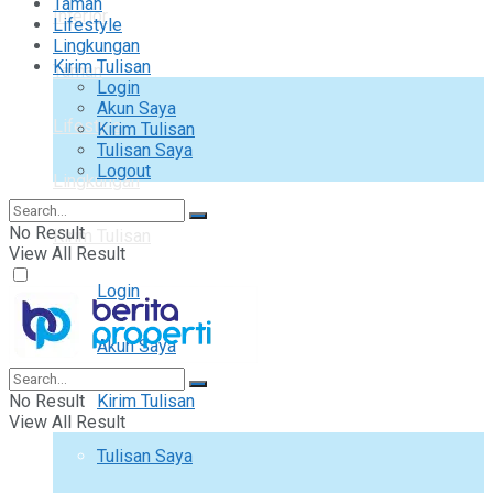
Taman
Interior
Lifestyle
Lingkungan
Kirim Tulisan
Taman
Login
Akun Saya
Lifestyle
Kirim Tulisan
Tulisan Saya
Logout
Lingkungan
No Result
Kirim Tulisan
View All Result
Login
Akun Saya
No Result
Kirim Tulisan
View All Result
Tulisan Saya