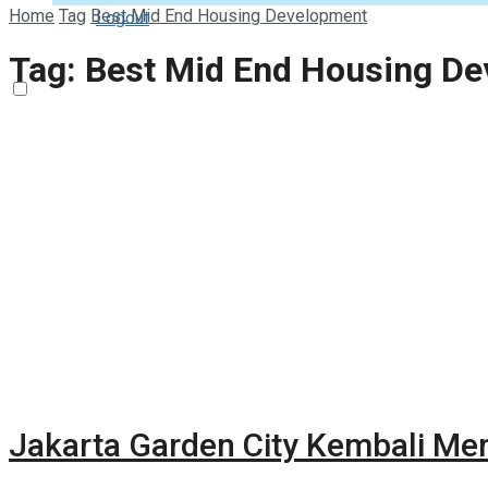
Home
Tag
Best Mid End Housing Development
Logout
Tag:
Best Mid End Housing D
Jakarta Garden City Kembali Me