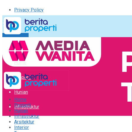
Privacy Policy
Kirim Tulisan
Tulisan Saya
Logout
Home
Properti
Hunian
Home
Properti
Infrastruktur
Hunian
Infrastruktur
Arsitektur
Arsitektur
Interior