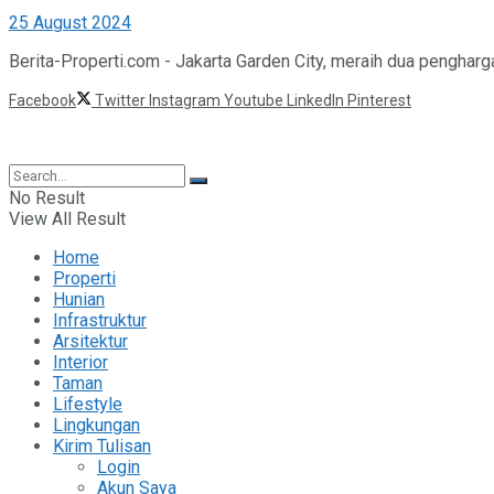
25 August 2024
Berita-Properti.com - Jakarta Garden City, meraih dua penghar
Facebook
Twitter
Instagram
Youtube
LinkedIn
Pinterest
©2025 Berita Properti
No Result
View All Result
Home
Properti
Hunian
Infrastruktur
Arsitektur
Interior
Taman
Lifestyle
Lingkungan
Kirim Tulisan
Login
Akun Saya