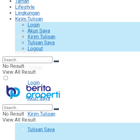
Taman
Interior
Lifestyle
Lingkungan
Kirim Tulisan
Taman
Login
Akun Saya
Lifestyle
Kirim Tulisan
Tulisan Saya
Logout
Lingkungan
No Result
Kirim Tulisan
View All Result
Login
Akun Saya
No Result
Kirim Tulisan
View All Result
Tulisan Saya