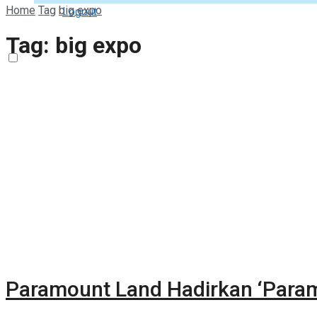
Home
Tag
big expo
Logout
Tag:
big expo
Paramount Land Hadirkan ‘Para