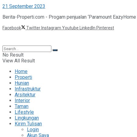
21 September 2023
Berita-Properti.com - Progam penjualan ‘Paramount EazyHome 2
Facebook
Twitter
Instagram
Youtube
LinkedIn
Pinterest
©2025 Berita Properti
No Result
View All Result
Home
Properti
Hunian
Infrastruktur
Arsitektur
Interior
Taman
Lifestyle
Lingkungan
Kirim Tulisan
Login
Akun Saya