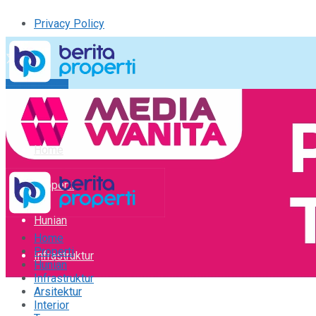
Privacy Policy
Kirim Tulisan
Tulisan Saya
Logout
Home
Properti
Hunian
Home
Properti
Infrastruktur
Hunian
Infrastruktur
Arsitektur
Arsitektur
Interior