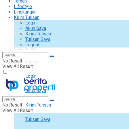
Taman
Interior
Lifestyle
Lingkungan
Kirim Tulisan
Taman
Login
Akun Saya
Lifestyle
Kirim Tulisan
Tulisan Saya
Logout
Lingkungan
No Result
Kirim Tulisan
View All Result
Login
Akun Saya
No Result
Kirim Tulisan
View All Result
Tulisan Saya