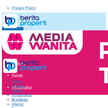
Privacy Policy
Kirim Tulisan
Tulisan Saya
Logout
Home
Properti
Hunian
Home
Properti
Infrastruktur
Hunian
Infrastruktur
Arsitektur
Arsitektur
Interior