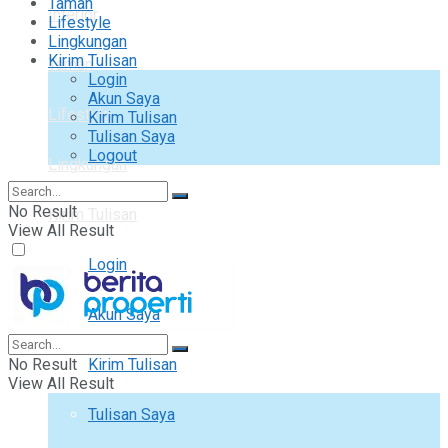
Taman
Interior
Lifestyle
Lingkungan
Kirim Tulisan
Taman
Login
Akun Saya
Lifestyle
Kirim Tulisan
Tulisan Saya
Logout
Lingkungan
No Result
Kirim Tulisan
View All Result
Login
Akun Saya
No Result
Kirim Tulisan
View All Result
Tulisan Saya