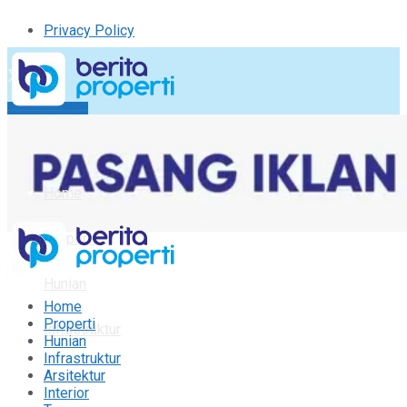
Privacy Policy
Kirim Tulisan
Tulisan Saya
Logout
Home
Properti
Hunian
Home
Properti
Infrastruktur
Hunian
Infrastruktur
Arsitektur
Arsitektur
Interior