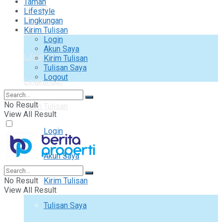
Taman
Interior
Lifestyle
Lingkungan
Kirim Tulisan
Taman
Login
Akun Saya
Lifestyle
Kirim Tulisan
Tulisan Saya
Logout
Lingkungan
No Result
Kirim Tulisan
View All Result
Login
Akun Saya
No Result
Kirim Tulisan
View All Result
Tulisan Saya