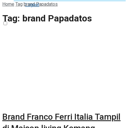
Home
Tag
brand Papadatos
Logout
Tag:
brand Papadatos
Brand Franco Ferri Italia Tampil