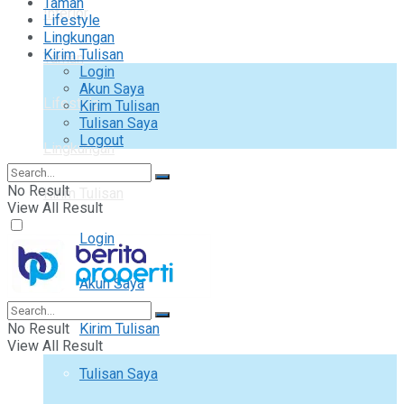
Taman
Interior
Lifestyle
Lingkungan
Kirim Tulisan
Taman
Login
Akun Saya
Lifestyle
Kirim Tulisan
Tulisan Saya
Logout
Lingkungan
No Result
Kirim Tulisan
View All Result
Login
Akun Saya
No Result
Kirim Tulisan
View All Result
Tulisan Saya