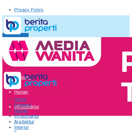
Privacy Policy
Kirim Tulisan
Tulisan Saya
Logout
Home
Properti
Hunian
Home
Properti
Infrastruktur
Hunian
Infrastruktur
Arsitektur
Arsitektur
Interior