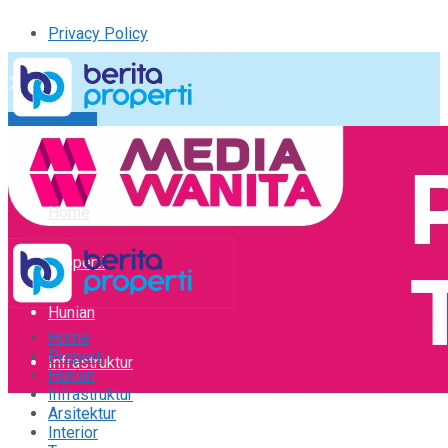
Privacy Policy
Kirim Tulisan
Tulisan Saya
Logout
Home
Properti
Hunian
Home
Properti
Infrastruktur
Hunian
Infrastruktur
Arsitektur
Arsitektur
Interior