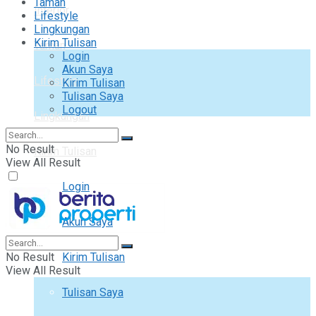
Taman
Interior
Lifestyle
Lingkungan
Kirim Tulisan
Taman
Login
Akun Saya
Lifestyle
Kirim Tulisan
Tulisan Saya
Logout
Lingkungan
No Result
Kirim Tulisan
View All Result
Login
Akun Saya
No Result
Kirim Tulisan
View All Result
Tulisan Saya