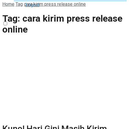
Home
Tag
cara kirim press release online
Logout
Tag:
cara kirim press release
online
Kuno! Hari Gini Masih Kirim