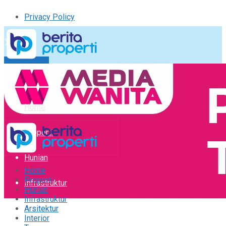
Privacy Policy
Kirim Tulisan
Tulisan Saya
Logout
Home
Properti
Hunian
Home
Properti
Infrastruktur
Hunian
Infrastruktur
Arsitektur
Arsitektur
Interior