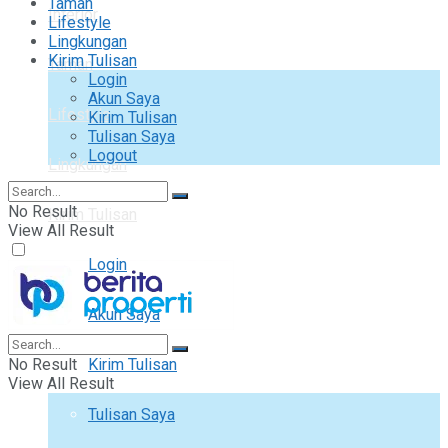
Taman
Interior
Lifestyle
Lingkungan
Kirim Tulisan
Taman
Login
Akun Saya
Lifestyle
Kirim Tulisan
Tulisan Saya
Logout
Lingkungan
No Result
Kirim Tulisan
View All Result
Login
Akun Saya
No Result
Kirim Tulisan
View All Result
Tulisan Saya