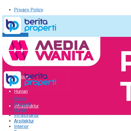
Privacy Policy
Kirim Tulisan
Tulisan Saya
Logout
Home
Properti
Hunian
Home
Properti
Infrastruktur
Hunian
Infrastruktur
Arsitektur
Arsitektur
Interior