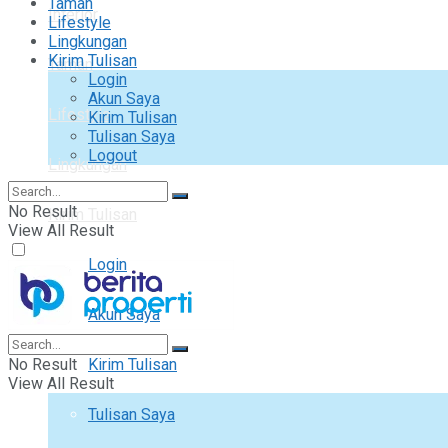
Taman
Interior
Lifestyle
Lingkungan
Kirim Tulisan
Taman
Login
Akun Saya
Lifestyle
Kirim Tulisan
Tulisan Saya
Logout
Lingkungan
No Result
Kirim Tulisan
View All Result
Login
Akun Saya
No Result
Kirim Tulisan
View All Result
Tulisan Saya