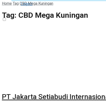
Home
Tag
CBD Mega Kuningan
Logout
Tag:
CBD Mega Kuningan
PT Jakarta Setiabudi Internasion