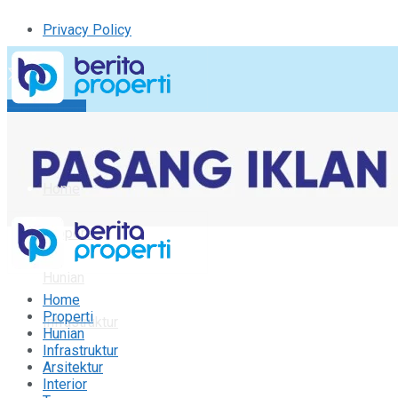
Privacy Policy
Kirim Tulisan
Tulisan Saya
Logout
Home
Properti
Hunian
Home
Properti
Infrastruktur
Hunian
Infrastruktur
Arsitektur
Arsitektur
Interior