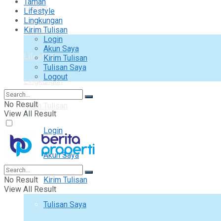
Taman
Interior
Lifestyle
Lingkungan
Kirim Tulisan
Taman
Login
Akun Saya
Lifestyle
Kirim Tulisan
Tulisan Saya
Logout
Lingkungan
No Result
Kirim Tulisan
View All Result
Login
Akun Saya
No Result
Kirim Tulisan
View All Result
Tulisan Saya