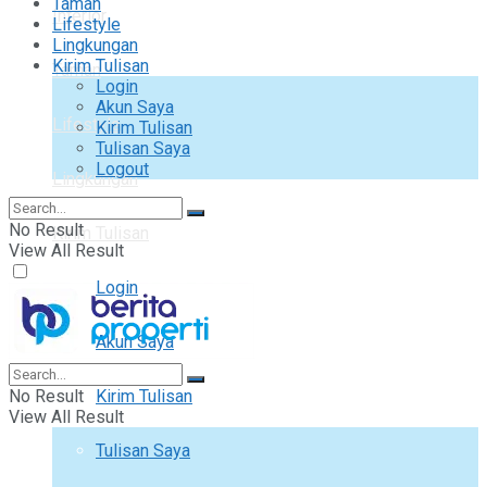
Taman
Interior
Lifestyle
Lingkungan
Kirim Tulisan
Taman
Login
Akun Saya
Lifestyle
Kirim Tulisan
Tulisan Saya
Logout
Lingkungan
No Result
Kirim Tulisan
View All Result
Login
Akun Saya
No Result
Kirim Tulisan
View All Result
Tulisan Saya