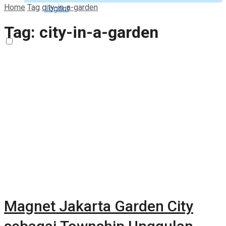
Home
Tag
city-in-a-garden
Logout
Tag:
city-in-a-garden
Magnet Jakarta Garden City