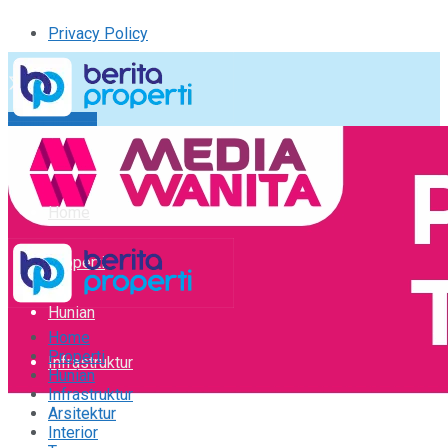
Privacy Policy
Kirim Tulisan
Tulisan Saya
Logout
Home
Properti
Hunian
Home
Properti
Infrastruktur
Hunian
Infrastruktur
Arsitektur
Arsitektur
Interior