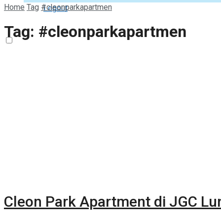
Home
Tag
#cleonparkapartmen
Logout
Tag:
#cleonparkapartmen
Cleon Park Apartment di JGC L