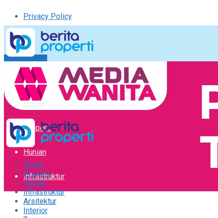
Privacy Policy
Kirim Tulisan
Tulisan Saya
Logout
Home
Properti
Hunian
Home
Properti
Infrastruktur
Hunian
Infrastruktur
Arsitektur
Arsitektur
Interior