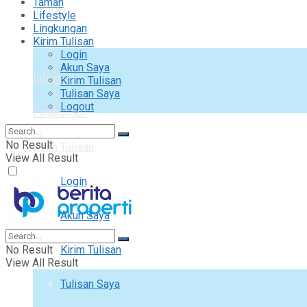
Taman
Interior
Lifestyle
Lingkungan
Kirim Tulisan
Taman
Login
Akun Saya
Lifestyle
Kirim Tulisan
Tulisan Saya
Logout
Lingkungan
No Result
Kirim Tulisan
View All Result
Login
Akun Saya
No Result
Kirim Tulisan
View All Result
Tulisan Saya