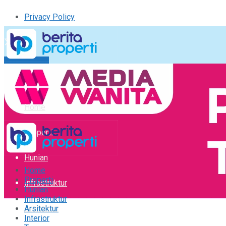
Privacy Policy
Kirim Tulisan
Tulisan Saya
Logout
Home
Properti
Hunian
Home
Properti
Infrastruktur
Hunian
Infrastruktur
Arsitektur
Arsitektur
Interior