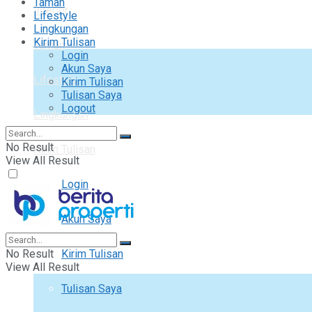
Taman
Interior
Lifestyle
Lingkungan
Kirim Tulisan
Taman
Login
Akun Saya
Lifestyle
Kirim Tulisan
Tulisan Saya
Logout
Lingkungan
No Result
Kirim Tulisan
View All Result
Login
Akun Saya
No Result
Kirim Tulisan
View All Result
Tulisan Saya