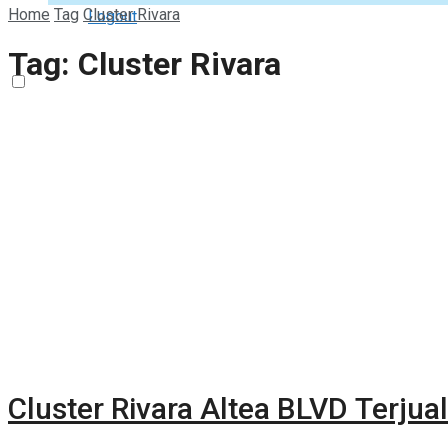
Home
Tag
Cluster Rivara
Logout
Tag:
Cluster Rivara
Cluster Rivara Altea BLVD Terjual