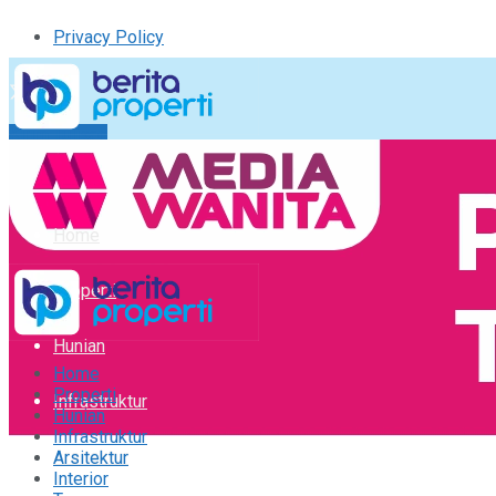
Privacy Policy
Kirim Tulisan
Tulisan Saya
Logout
Home
Properti
Hunian
Home
Properti
Infrastruktur
Hunian
Infrastruktur
Arsitektur
Arsitektur
Interior