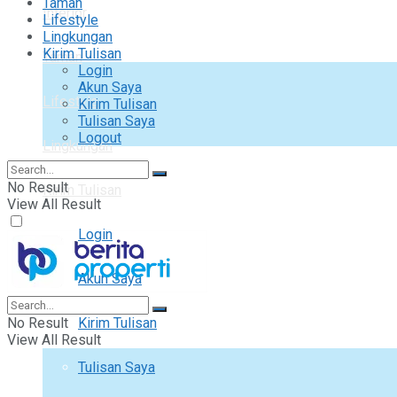
Taman
Interior
Lifestyle
Lingkungan
Kirim Tulisan
Taman
Login
Akun Saya
Lifestyle
Kirim Tulisan
Tulisan Saya
Logout
Lingkungan
No Result
Kirim Tulisan
View All Result
Login
Akun Saya
No Result
Kirim Tulisan
View All Result
Tulisan Saya