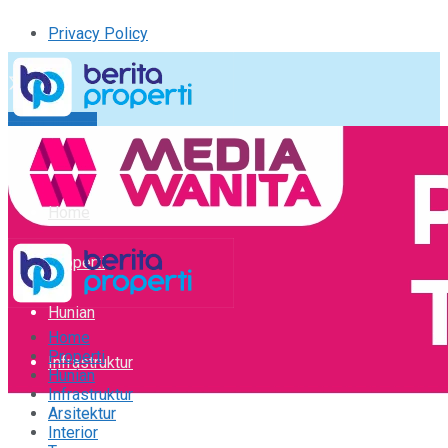
Privacy Policy
Kirim Tulisan
Tulisan Saya
Logout
Home
Properti
Hunian
Home
Properti
Infrastruktur
Hunian
Infrastruktur
Arsitektur
Arsitektur
Interior