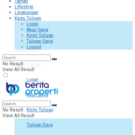
Taman
Interior
Lifestyle
Lingkungan
Kirim Tulisan
Taman
Login
Akun Saya
Lifestyle
Kirim Tulisan
Tulisan Saya
Logout
Lingkungan
No Result
Kirim Tulisan
View All Result
Login
Akun Saya
No Result
Kirim Tulisan
View All Result
Tulisan Saya