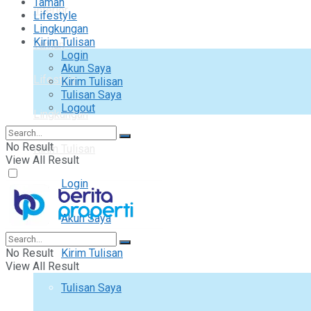
Taman
Interior
Lifestyle
Lingkungan
Kirim Tulisan
Taman
Login
Akun Saya
Lifestyle
Kirim Tulisan
Tulisan Saya
Logout
Lingkungan
No Result
Kirim Tulisan
View All Result
Login
Akun Saya
No Result
Kirim Tulisan
View All Result
Tulisan Saya