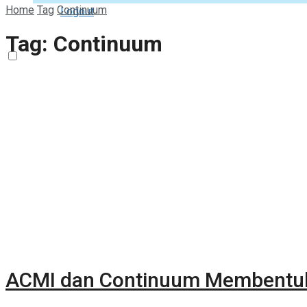
Home
Tag
Continuum
Logout
Tag:
Continuum
ACMI dan Continuum Membentuk 