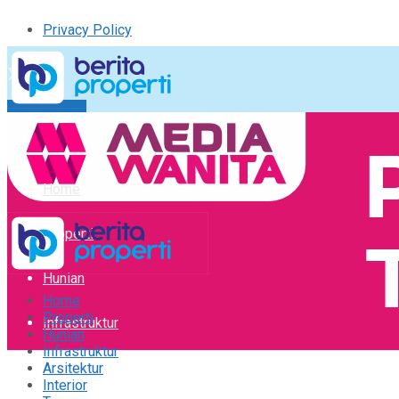
Privacy Policy
Kirim Tulisan
Tulisan Saya
Logout
Home
Properti
Hunian
Home
Properti
Infrastruktur
Hunian
Infrastruktur
Arsitektur
Arsitektur
Interior