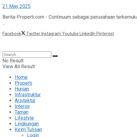
21 May 2025
Berita-Properti.com - Continuum sebagai perusahaan terkemuk
...
Facebook
Twitter
Instagram
Youtube
LinkedIn
Pinterest
©2025 Berita Properti
No Result
View All Result
Home
Properti
Hunian
Infrastruktur
Arsitektur
Interior
Taman
Lifestyle
Lingkungan
Kirim Tulisan
Login