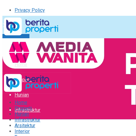
Privacy Policy
Kirim Tulisan
Tulisan Saya
Logout
Home
Properti
Hunian
Home
Properti
Infrastruktur
Hunian
Infrastruktur
Arsitektur
Arsitektur
Interior