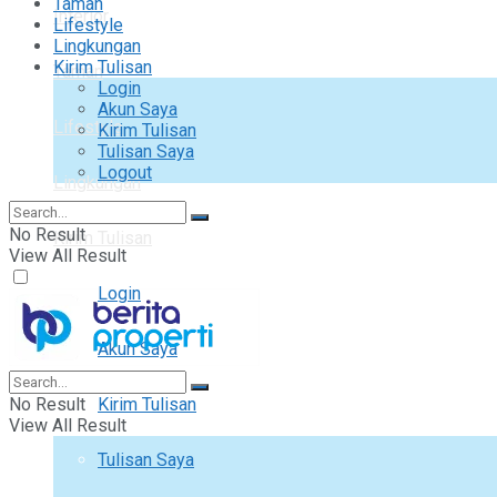
Taman
Interior
Lifestyle
Lingkungan
Kirim Tulisan
Taman
Login
Akun Saya
Lifestyle
Kirim Tulisan
Tulisan Saya
Logout
Lingkungan
No Result
Kirim Tulisan
View All Result
Login
Akun Saya
No Result
Kirim Tulisan
View All Result
Tulisan Saya