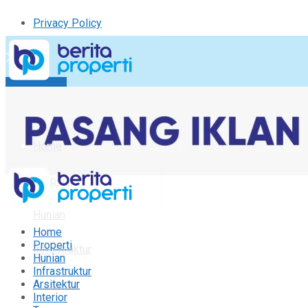
Privacy Policy
Kirim Tulisan
Tulisan Saya
Logout
Home
Properti
Hunian
Home
Properti
Infrastruktur
Hunian
Infrastruktur
Arsitektur
Arsitektur
Interior