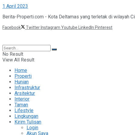
1 April 2023
Berita-Properti.com - Kota Deltamas yang terletak di wilayah Cik
Facebook
Twitter
Instagram
Youtube
LinkedIn
Pinterest
©2025 Berita Properti
No Result
View All Result
Home
Properti
Hunian
Infrastruktur
Arsitektur
Interior
Taman
Lifestyle
Lingkungan
Kirim Tulisan
Login
Akun Saya