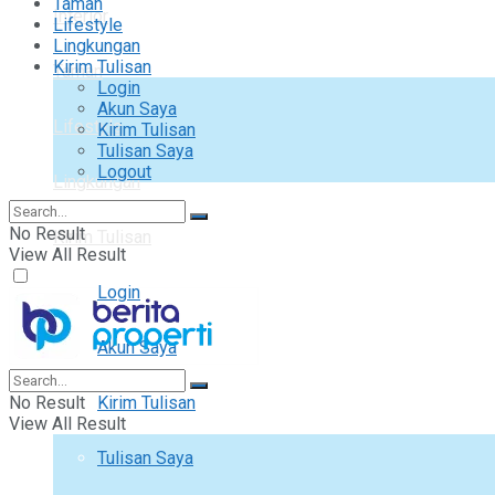
Taman
Interior
Lifestyle
Lingkungan
Kirim Tulisan
Taman
Login
Akun Saya
Lifestyle
Kirim Tulisan
Tulisan Saya
Logout
Lingkungan
No Result
Kirim Tulisan
View All Result
Login
Akun Saya
No Result
Kirim Tulisan
View All Result
Tulisan Saya