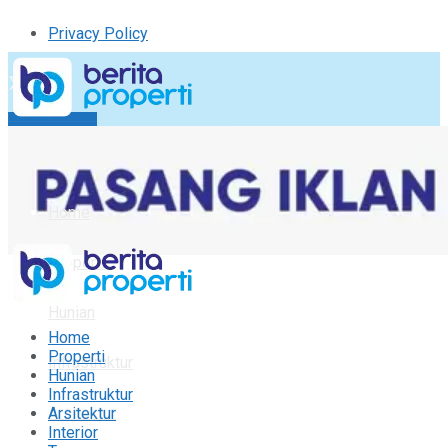
Privacy Policy
Kirim Tulisan
Tulisan Saya
Logout
Home
Properti
Hunian
Home
Properti
Infrastruktur
Hunian
Infrastruktur
Arsitektur
Arsitektur
Interior