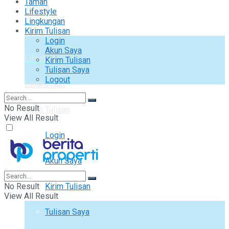
Taman
Interior
Lifestyle
Lingkungan
Kirim Tulisan
Taman
Login
Akun Saya
Lifestyle
Kirim Tulisan
Tulisan Saya
Logout
Lingkungan
No Result
Kirim Tulisan
View All Result
Login
Akun Saya
No Result
Kirim Tulisan
View All Result
Tulisan Saya