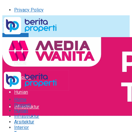
Privacy Policy
Kirim Tulisan
Tulisan Saya
Logout
Home
Properti
Hunian
Home
Properti
Infrastruktur
Hunian
Infrastruktur
Arsitektur
Arsitektur
Interior