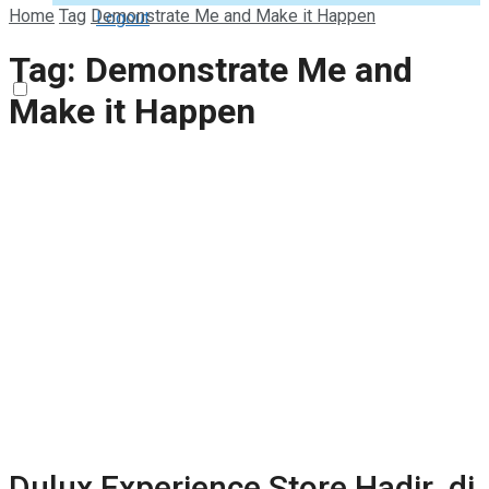
Home
Tag
Demonstrate Me and Make it Happen
Logout
Tag:
Demonstrate Me and
Make it Happen
Dulux Experience Store Hadir di