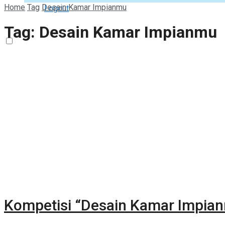
Home
Tag
Desain Kamar Impianmu
Logout
Tag:
Desain Kamar Impianmu
Kompetisi “Desain Kamar Impia