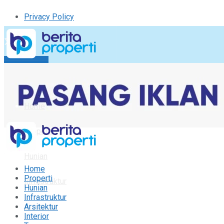
Privacy Policy
Kirim Tulisan
Tulisan Saya
Logout
Home
Properti
Hunian
Home
Properti
Infrastruktur
Hunian
Infrastruktur
Arsitektur
Arsitektur
Interior