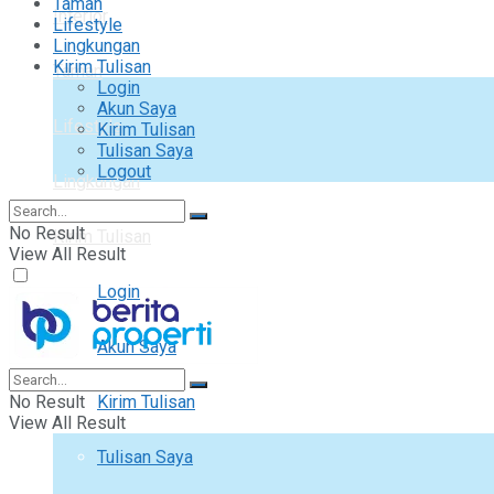
Taman
Interior
Lifestyle
Lingkungan
Kirim Tulisan
Taman
Login
Akun Saya
Lifestyle
Kirim Tulisan
Tulisan Saya
Logout
Lingkungan
No Result
Kirim Tulisan
View All Result
Login
Akun Saya
No Result
Kirim Tulisan
View All Result
Tulisan Saya