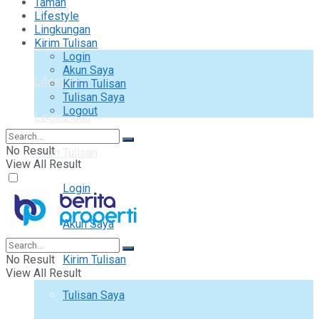
Taman
Interior
Lifestyle
Lingkungan
Kirim Tulisan
Taman
Login
Akun Saya
Lifestyle
Kirim Tulisan
Tulisan Saya
Logout
Lingkungan
No Result
Kirim Tulisan
View All Result
Login
Akun Saya
No Result
Kirim Tulisan
View All Result
Tulisan Saya