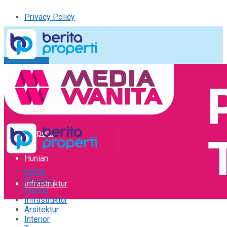
Privacy Policy
Kirim Tulisan
Tulisan Saya
Logout
Home
Properti
Hunian
Home
Properti
Infrastruktur
Hunian
Infrastruktur
Arsitektur
Arsitektur
Interior