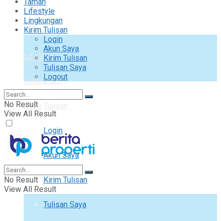
Taman
Interior
Lifestyle
Lingkungan
Kirim Tulisan
Taman
Login
Akun Saya
Lifestyle
Kirim Tulisan
Tulisan Saya
Logout
Lingkungan
No Result
Kirim Tulisan
View All Result
Login
Akun Saya
No Result
Kirim Tulisan
View All Result
Tulisan Saya