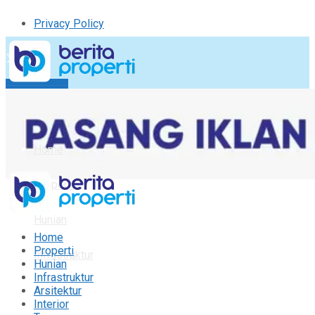
Privacy Policy
Kirim Tulisan
Tulisan Saya
Logout
Home
Properti
Hunian
Home
Properti
Infrastruktur
Hunian
Infrastruktur
Arsitektur
Arsitektur
Interior