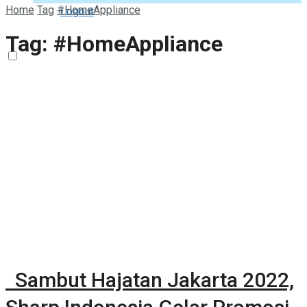
Home
Tag
#HomeAppliance
Logout
Tag:
#HomeAppliance
Sambut Hajatan Jakarta 2022,