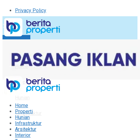
Privacy Policy
Kirim Tulisan
Tulisan Saya
Logout
Home
Properti
Hunian
Home
Properti
Infrastruktur
Hunian
Infrastruktur
Arsitektur
Arsitektur
Interior