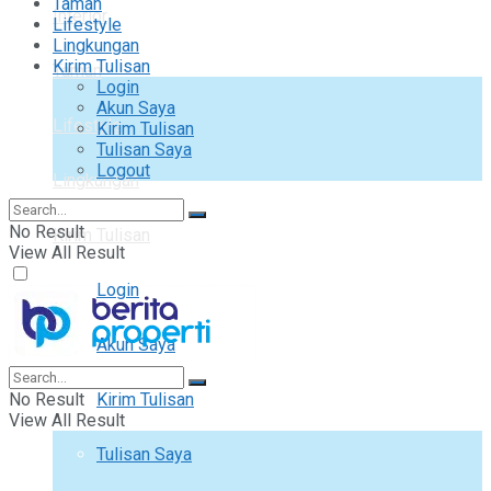
Taman
Interior
Lifestyle
Lingkungan
Kirim Tulisan
Taman
Login
Akun Saya
Lifestyle
Kirim Tulisan
Tulisan Saya
Logout
Lingkungan
No Result
Kirim Tulisan
View All Result
Login
Akun Saya
No Result
Kirim Tulisan
View All Result
Tulisan Saya