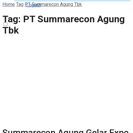
Home
Tag
PT Summarecon Agung Tbk
Logout
Tag:
PT Summarecon Agung
Tbk
Summarecon Agung Gelar Expo