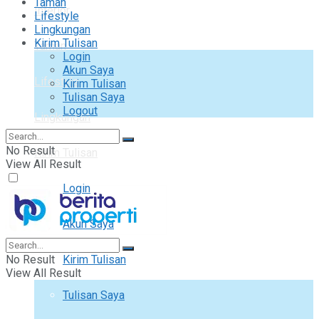
Taman
Interior
Lifestyle
Lingkungan
Kirim Tulisan
Taman
Login
Akun Saya
Lifestyle
Kirim Tulisan
Tulisan Saya
Logout
Lingkungan
No Result
Kirim Tulisan
View All Result
Login
Akun Saya
No Result
Kirim Tulisan
View All Result
Tulisan Saya