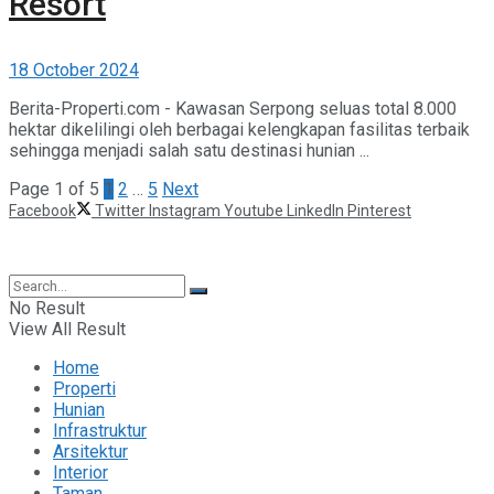
Resort
18 October 2024
Berita-Properti.com - Kawasan Serpong seluas total 8.000
hektar dikelilingi oleh berbagai kelengkapan fasilitas terbaik
sehingga menjadi salah satu destinasi hunian ...
Page 1 of 5
1
2
…
5
Next
Facebook
Twitter
Instagram
Youtube
LinkedIn
Pinterest
©2025 Berita Properti
No Result
View All Result
Home
Properti
Hunian
Infrastruktur
Arsitektur
Interior
Taman