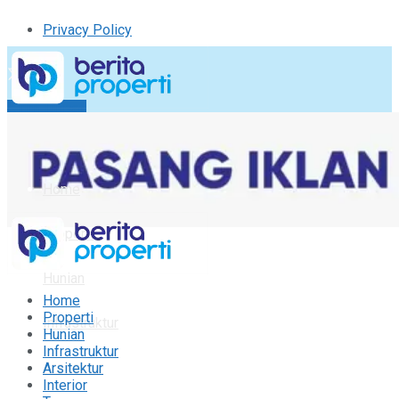
Privacy Policy
Kirim Tulisan
Tulisan Saya
Logout
Home
Properti
Hunian
Home
Properti
Infrastruktur
Hunian
Infrastruktur
Arsitektur
Arsitektur
Interior