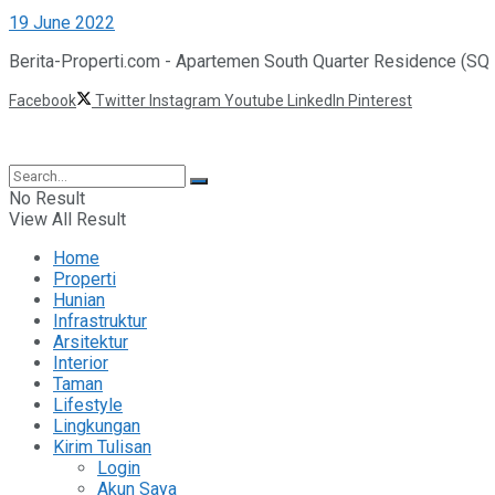
19 June 2022
Berita-Properti.com - Apartemen South Quarter Residence (SQ 
Facebook
Twitter
Instagram
Youtube
LinkedIn
Pinterest
©2025 Berita Properti
No Result
View All Result
Home
Properti
Hunian
Infrastruktur
Arsitektur
Interior
Taman
Lifestyle
Lingkungan
Kirim Tulisan
Login
Akun Saya