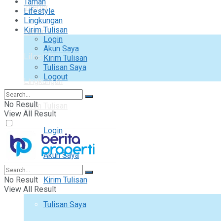
Taman
Interior
Lifestyle
Lingkungan
Kirim Tulisan
Taman
Login
Akun Saya
Lifestyle
Kirim Tulisan
Tulisan Saya
Logout
Lingkungan
No Result
Kirim Tulisan
View All Result
Login
Akun Saya
No Result
Kirim Tulisan
View All Result
Tulisan Saya