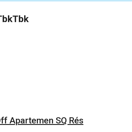
TbkTbk
Off Apartemen SQ Rés