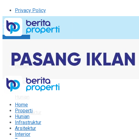
Privacy Policy
Kirim Tulisan
Tulisan Saya
Logout
Home
Properti
Hunian
Home
Properti
Infrastruktur
Hunian
Infrastruktur
Arsitektur
Arsitektur
Interior