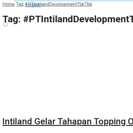
Home
Tag
#PTIntilandDevelopmentTbkTbk
Logout
Tag:
#PTIntilandDevelopment
Intiland Gelar Tahapan Topping 