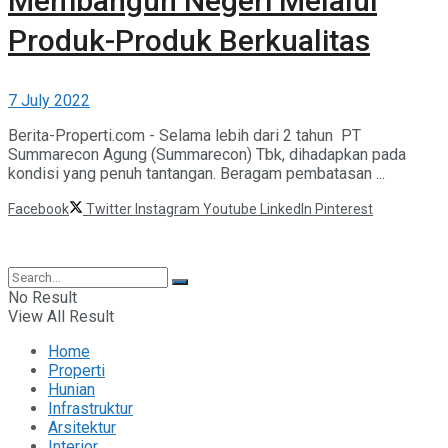
Membangun Negeri Melalui
Produk-Produk Berkualitas
7 July 2022
Berita-Properti.com - Selama lebih dari 2 tahun PT
Summarecon Agung (Summarecon) Tbk, dihadapkan pada
kondisi yang penuh tantangan. Beragam pembatasan ...
Facebook
Twitter
Instagram
Youtube
LinkedIn
Pinterest
©2025 Berita Properti
No Result
View All Result
Home
Properti
Hunian
Infrastruktur
Arsitektur
Interior