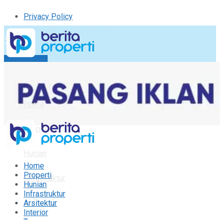
Privacy Policy
Kirim Tulisan
Tulisan Saya
Logout
Home
Properti
Hunian
Home
Properti
Infrastruktur
Hunian
Infrastruktur
Arsitektur
Arsitektur
Interior