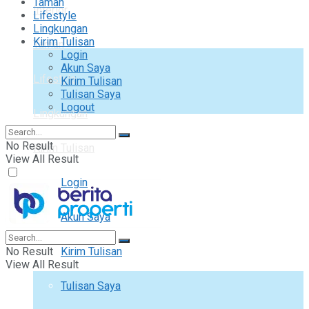
Taman
Interior
Lifestyle
Lingkungan
Kirim Tulisan
Taman
Login
Akun Saya
Lifestyle
Kirim Tulisan
Tulisan Saya
Logout
Lingkungan
No Result
Kirim Tulisan
View All Result
Login
Akun Saya
No Result
Kirim Tulisan
View All Result
Tulisan Saya