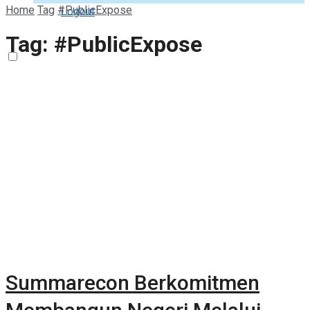
Home
Tag
#PublicExpose
Logout
Tag:
#PublicExpose
Summarecon Berkomitmen