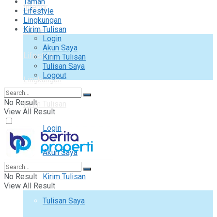
Taman
Interior
Lifestyle
Lingkungan
Kirim Tulisan
Taman
Login
Akun Saya
Lifestyle
Kirim Tulisan
Tulisan Saya
Logout
Lingkungan
No Result
Kirim Tulisan
View All Result
Login
Akun Saya
No Result
Kirim Tulisan
View All Result
Tulisan Saya