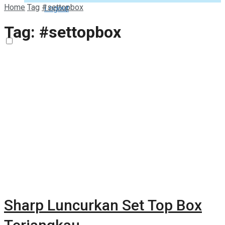
Home
Tag
#settopbox
Logout
Tag:
#settopbox
Sharp Luncurkan Set Top Box