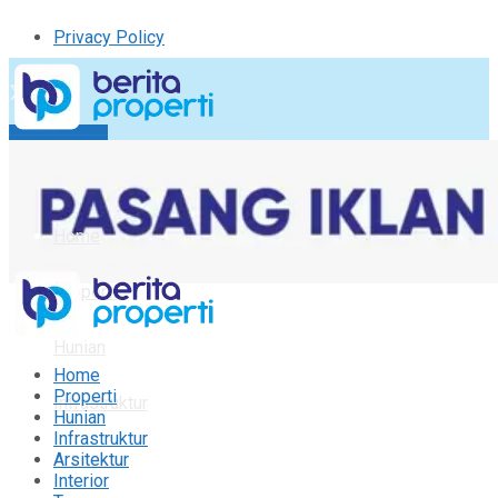
Privacy Policy
Kirim Tulisan
Tulisan Saya
Logout
Home
Properti
Hunian
Home
Properti
Infrastruktur
Hunian
Infrastruktur
Arsitektur
Arsitektur
Interior