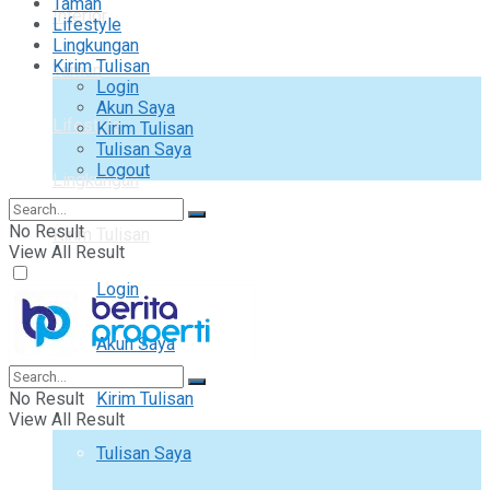
Taman
Interior
Lifestyle
Lingkungan
Kirim Tulisan
Taman
Login
Akun Saya
Lifestyle
Kirim Tulisan
Tulisan Saya
Logout
Lingkungan
No Result
Kirim Tulisan
View All Result
Login
Akun Saya
No Result
Kirim Tulisan
View All Result
Tulisan Saya