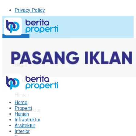
Privacy Policy
Kirim Tulisan
Tulisan Saya
Logout
Home
Properti
Hunian
Home
Properti
Infrastruktur
Hunian
Infrastruktur
Arsitektur
Arsitektur
Interior