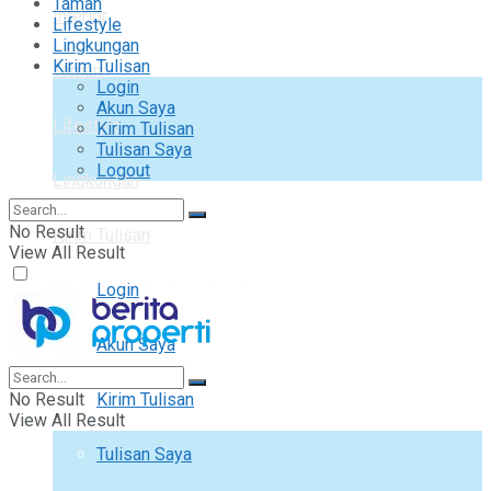
Taman
Interior
Lifestyle
Lingkungan
Kirim Tulisan
Taman
Login
Akun Saya
Lifestyle
Kirim Tulisan
Tulisan Saya
Logout
Lingkungan
No Result
Kirim Tulisan
View All Result
Login
Akun Saya
No Result
Kirim Tulisan
View All Result
Tulisan Saya