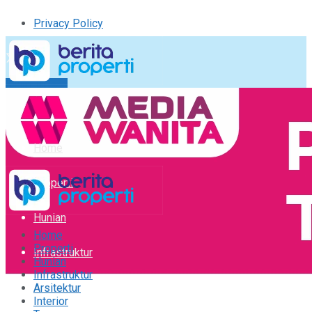
Privacy Policy
Kirim Tulisan
Tulisan Saya
Logout
Home
Properti
Hunian
Home
Properti
Infrastruktur
Hunian
Infrastruktur
Arsitektur
Arsitektur
Interior