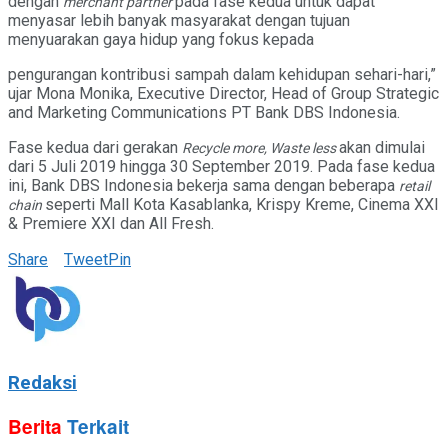
dengan
pada fase kedua untuk dapat
merchant partner
menyasar lebih banyak masyarakat dengan tujuan
menyuarakan gaya hidup yang fokus kepada
pengurangan kontribusi sampah dalam kehidupan sehari-hari,”
ujar Mona Monika, Executive Director, Head of Group Strategic
and Marketing Communications PT Bank DBS Indonesia.
Fase kedua dari gerakan
akan dimulai
Recycle more, Waste less
dari 5 Juli 2019 hingga 30 September 2019. Pada fase kedua
ini, Bank DBS Indonesia bekerja sama dengan beberapa
retail
seperti Mall Kota Kasablanka, Krispy Kreme, Cinema XXI
chain
& Premiere XXI dan All Fresh.
Share
Tweet
Pin
Redaksi
Berita
Terkait