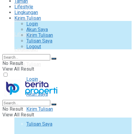
Taman
Interior
Lifestyle
Lingkungan
Kirim Tulisan
Taman
Login
Akun Saya
Lifestyle
Kirim Tulisan
Tulisan Saya
Logout
Lingkungan
No Result
Kirim Tulisan
View All Result
Login
Akun Saya
No Result
Kirim Tulisan
View All Result
Tulisan Saya